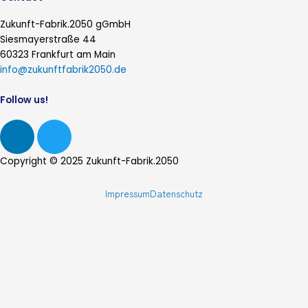
Zukunft-Fabrik.2050 gGmbH
Siesmayerstraße 44
60323 Frankfurt am Main
info@zukunftfabrik2050.de
Follow us!
L
T
i
w
n
i
Copyright © 2025 Zukunft-Fabrik.2050
k
t
e
t
Impressum
Datenschutz
d
e
i
r
n