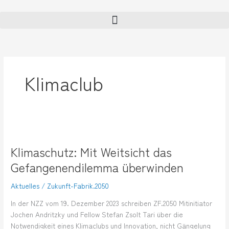
Zum
Inhalt
springen
Klimaclub
Klimaschutz:
Mit
Klimaschutz: Mit Weitsicht das
Weitsicht
das
Gefangenendilemma überwinden
Gefangenendilemma
überwinden
Aktuelles
/
Zukunft-Fabrik.2050
In der NZZ vom 19. Dezember 2023 schreiben ZF.2050 Mitinitiator
Jochen Andritzky und Fellow Stefan Zsolt Tari über die
Notwendigkeit eines Klimaclubs und Innovation, nicht Gängelung