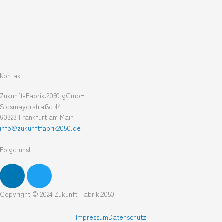
Kontakt
Zukunft-Fabrik.2050 gGmbH
Siesmayerstraße 44
60323 Frankfurt am Main
info@zukunftfabrik2050.de
Folge uns!
L
T
i
w
n
i
Copyright © 2024 Zukunft-Fabrik.2050
k
t
e
t
Impressum
Datenschutz