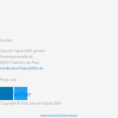
Kontakt
Zukunft-Fabrik.2050 gGmbH
Siesmayerstraße 44
60323 Frankfurt am Main
info@zukunftfabrik2050.de
Folge uns!
inkedin
Twitter
Copyright © 2024 Zukunft-Fabrik.2050
Impressum
Datenschutz