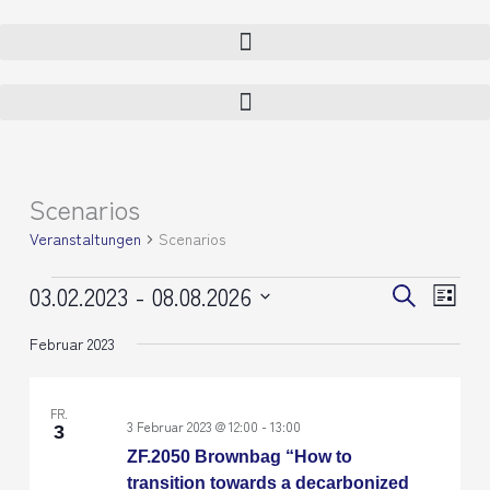
Zum
Inhalt
springen
Scenarios
Veranstaltungen
Veranstaltungen
Scenarios
03.02.2023
 - 
08.08.2026
Veranstaltunge
Verans
Suche
Liste
Suche
Ansich
Datum
und
Naviga
Februar 2023
wählen.
Ansichten,
Navigation
FR.
3 Februar 2023 @ 12:00
-
13:00
3
ZF.2050 Brownbag “How to
transition towards a decarbonized