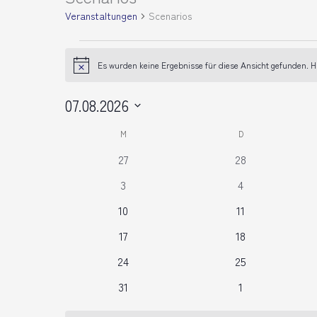
Veranstaltungen
Scenarios
Es wurden keine Ergebnisse für diese Ansicht gefunden. H
Hinweis
07.08.2026
Datum
Kalender
M
D
wählen.
von
0
0
27
28
Veranstaltungen
Veranstaltungen
Veranstaltungen
0
0
3
4
Veranstaltungen
Veranstaltunge
0
0
10
11
Veranstaltungen
Veranstaltungen
0
0
17
18
Veranstaltungen
Veranstaltungen
0
0
24
25
Veranstaltungen
Veranstaltungen
0
0
31
1
Veranstaltungen
Veranstaltunge