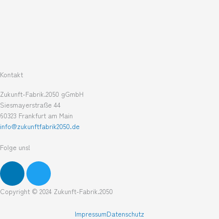
Kontakt
Zukunft-Fabrik.2050 gGmbH
Siesmayerstraße 44
60323 Frankfurt am Main
info@zukunftfabrik2050.de
Folge uns!
L
T
i
w
n
i
Copyright © 2024 Zukunft-Fabrik.2050
k
t
e
t
Impressum
Datenschutz