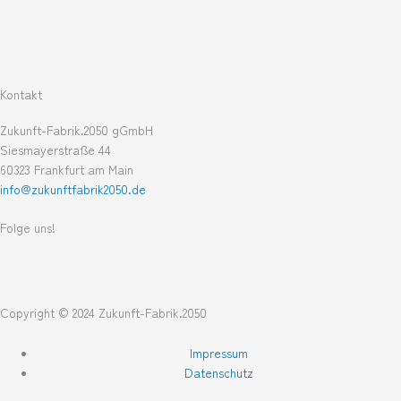
Kontakt
Zukunft-Fabrik.2050 gGmbH
Siesmayerstraße 44
60323 Frankfurt am Main
info@zukunftfabrik2050.de
Folge uns!
L
T
i
w
Copyright © 2024 Zukunft-Fabrik.2050
n
i
Impressum
Datenschutz