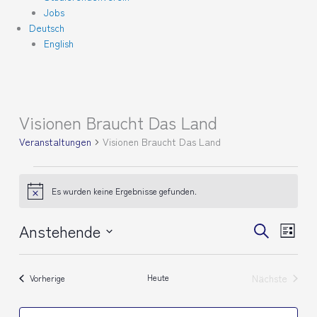
Jobs
Deutsch
English
Visionen Braucht Das Land
Veranstaltungen
Veranstaltungen
Visionen Braucht Das Land
Es wurden keine Ergebnisse gefunden.
Hinweis
Anstehende
Veranstaltunge
Verans
Suche
Liste
Suche
Ansich
Datum
und
Naviga
wählen.
Ansichten,
Veranstaltungen
Heute
Nächste
Vorherige
Navigation
Veranstalt