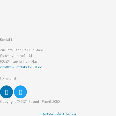
Kontakt
Zukunft-Fabrik.2050 gGmbH
Siesmayerstraße 44
60323 Frankfurt am Main
info@zukunftfabrik2050.de
Folge uns!
L
T
i
w
n
i
Copyright © 2024 Zukunft-Fabrik.2050
k
t
e
t
Impressum
Datenschutz