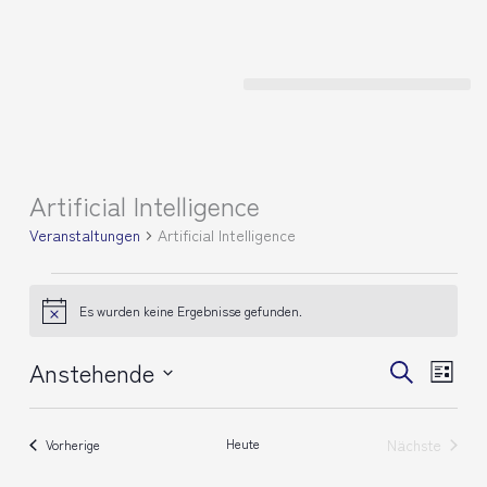
Zum
Inhalt
springen
Artificial Intelligence
Veranstaltungen
Veranstaltungen
Artificial Intelligence
Es wurden keine Ergebnisse gefunden.
Hinweis
Anstehende
Veranstaltunge
Verans
Suche
Liste
Suche
Ansich
Datum
und
Naviga
wählen.
Ansichten,
Veranstaltungen
Heute
Nächste
Vorherige
Navigation
Veranstalt