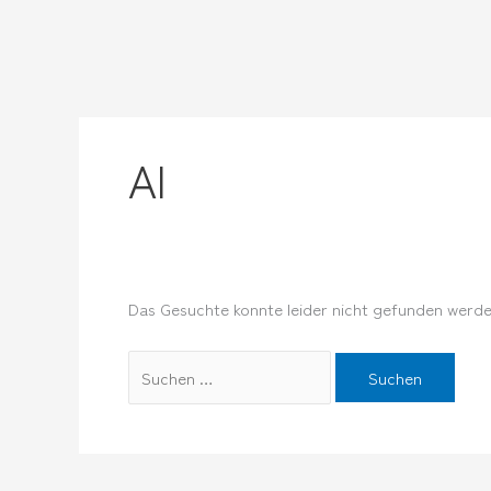
Zum
Suchen
Inhalt
nach:
springen
AI
Das Gesuchte konnte leider nicht gefunden werden.