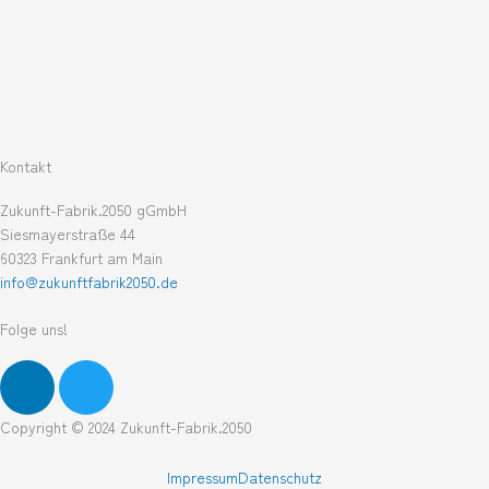
Kontakt
Zukunft-Fabrik.2050 gGmbH
Siesmayerstraße 44
60323 Frankfurt am Main
info@zukunftfabrik2050.de
Folge uns!
L
T
i
w
n
i
Copyright © 2024 Zukunft-Fabrik.2050
k
t
e
t
Impressum
Datenschutz