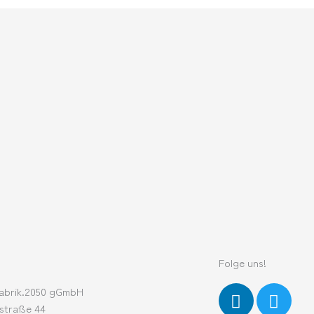
Folge uns!
L
T
abrik.2050 gGmbH
i
w
straße 44