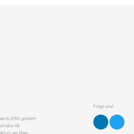
Folge uns!
L
T
abrik.2050 gGmbH
i
w
straße 44
n
i
nkfurt am Main