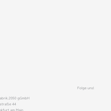
Folge uns!
L
T
abrik.2050 gGmbH
straße 44
nkfurt am Main