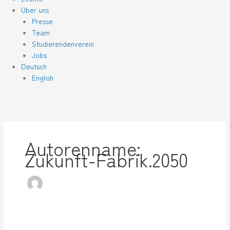
Über uns
Presse
Team
Studierendenverein
Jobs
Deutsch
English
Autorenname:
Zukunft-Fabrik.2050
Sommerlektüre