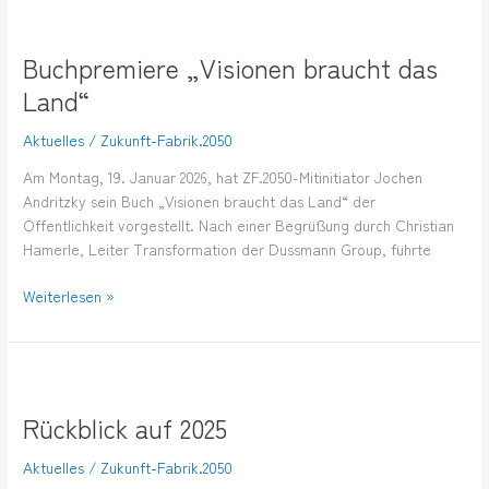
Buchpremiere
„Visionen
Buchpremiere „Visionen braucht das
braucht
das
Land“
Land“
Aktuelles
/
Zukunft-Fabrik.2050
Am Montag, 19. Januar 2026, hat ZF.2050-Mitinitiator Jochen
Andritzky sein Buch „Visionen braucht das Land“ der
Öffentlichkeit vorgestellt. Nach einer Begrüßung durch Christian
Hamerle, Leiter Transformation der Dussmann Group, führte
Weiterlesen »
Rückblick
auf
Rückblick auf 2025
2025
Aktuelles
/
Zukunft-Fabrik.2050