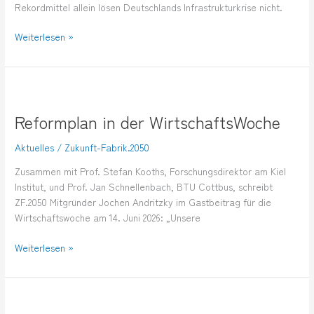
Rekordmittel allein lösen Deutschlands Infrastrukturkrise nicht.
Weiterlesen »
Reformplan
in
Reformplan in der WirtschaftsWoche
der
WirtschaftsWoche
Aktuelles
/
Zukunft-Fabrik.2050
Zusammen mit Prof. Stefan Kooths, Forschungsdirektor am Kiel
Institut, und Prof. Jan Schnellenbach, BTU Cottbus, schreibt
ZF.2050 Mitgründer Jochen Andritzky im Gastbeitrag für die
Wirtschaftswoche am 14. Juni 2026: „Unsere
Weiterlesen »
#DeKon26