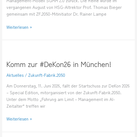
Management-Modell SGMM 2.0 zurück. Die Reihe wurde im
vergangenen August von HSG-Altrektor Prof. Thomas Bieger
gemeinsam mit ZF.2050-Mitinitiator Dr. Rainer Lampe
Weiterlesen »
Komm
zur
Komm zur #DeKon26 in München!
#DeKon26
in
Aktuelles
/
Zukunft-Fabrik.2050
München!
Am Donnerstag, 11. Juni 2026, fällt der Startschuss zur DeKon 2026
– Special Edition, mitorganisiert von der Zukunft-Fabrik.2050.
Unter dem Motto „Führung am Limit – Management im AI-
Zeitalter“ treffen wir
Weiterlesen »