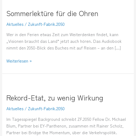
für
Sommerlektüre für die Ohren
die
Ohren
Aktuelles
/
Zukunft-Fabrik.2050
Wer in den Ferien etwas Zeit zum Weiterdenken findet, kann
„Visionen braucht das Land“ jetzt auch hören. Das Audiobook
nimmt den 2050-Blick des Buches mit auf Reisen – an den […]
Weiterlesen »
Rekord-
Etat,
Rekord-Etat, zu wenig Wirkung
zu
wenig
Aktuelles
/
Zukunft-Fabrik.2050
Wirkung
Im Tagesspiegel Background schreibt ZF.2050 Fellow Dr. Michael
Blum, Partner bei EY-Panthenon, zusammen mit Rainer Scholz,
Partner bei Bridge the Momentum, über die Verkehrspolitik.