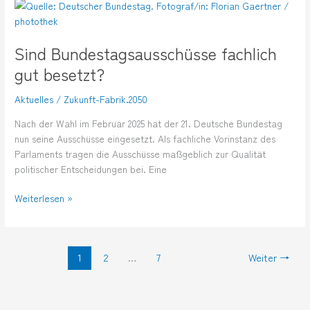
Sind
Bundestagsausschüsse
fachlich
Sind Bundestagsausschüsse fachlich
gut
besetzt?
gut besetzt?
Aktuelles
/
Zukunft-Fabrik.2050
Nach der Wahl im Februar 2025 hat der 21. Deutsche Bundestag
nun seine Ausschüsse eingesetzt. Als fachliche Vorinstanz des
Parlaments tragen die Ausschüsse maßgeblich zur Qualität
politischer Entscheidungen bei. Eine
Weiterlesen »
1
2
…
7
Weiter
→