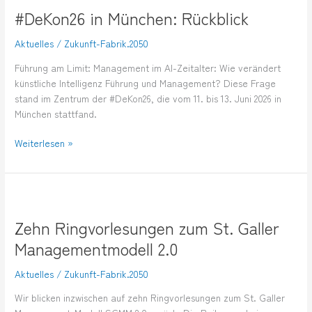
in
#DeKon26 in München: Rückblick
München:
Rückblick
Aktuelles
/
Zukunft-Fabrik.2050
Führung am Limit: Management im AI-Zeitalter: Wie verändert
künstliche Intelligenz Führung und Management? Diese Frage
stand im Zentrum der #DeKon26, die vom 11. bis 13. Juni 2026 in
München stattfand.
Weiterlesen »
Zehn
Ringvorlesungen
Zehn Ringvorlesungen zum St. Galler
zum
St.
Managementmodell 2.0
Galler
Managementmodell
Aktuelles
/
Zukunft-Fabrik.2050
2.0
Wir blicken inzwischen auf zehn Ringvorlesungen zum St. Galler