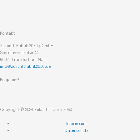
Kontakt
Zukunft-Fabrik.2050 gGmbH
Siesmayerstraße 44
60323 Frankfurt am Main
info@zukunftfabrik2050.de
Folge uns!
L
T
i
w
Copyright © 2024 Zukunft-Fabrik.2050
n
i
Impressum
Datenschutz