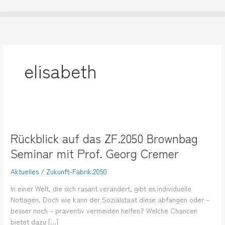
Zum
Inhalt
springen
elisabeth
Rückblick
auf
Rückblick auf das ZF.2050 Brownbag
das
ZF.2050
Seminar mit Prof. Georg Cremer
Brownbag
Seminar
Aktuelles
/
Zukunft-Fabrik.2050
mit
In einer Welt, die sich rasant verändert, gibt es individuelle
Prof.
Notlagen. Doch wie kann der Sozialstaat diese abfangen oder –
Georg
besser noch – präventiv vermeiden helfen? Welche Chancen
Cremer
bietet dazu […]