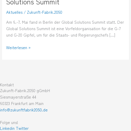
Solutions Summit
Solutions
Summit
Aktuelles
/
Zukunft-Fabrik.2050
Am 6.-7. Mai fand in Berlin der Global Solutions Summit statt. Der
Global Solutions Summit ist eine Vorfeldorganisation für die G-7
und G-20 Gipfel, um für die Staats- und Regierungschefs […]
Weiterlesen »
Kontakt
Zukunft-Fabrik.2050 gGmbH
Siesmayerstraße 44
60323 Frankfurt am Main
info@zukunftfabrik2050.de
Folge uns!
Linkedin
Twitter