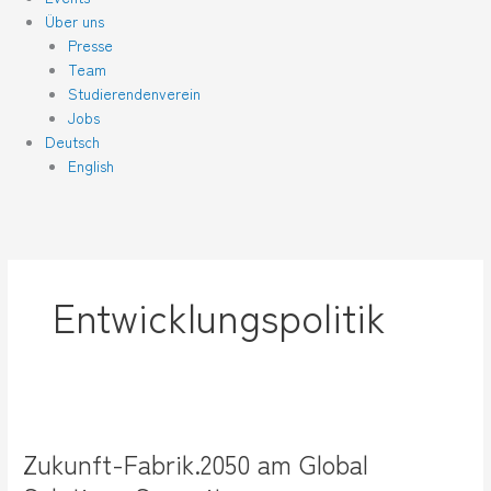
Über uns
Presse
Team
Studierendenverein
Jobs
Deutsch
English
Entwicklungspolitik
Zukunft-
Fabrik.2050
Zukunft-Fabrik.2050 am Global
am
Global