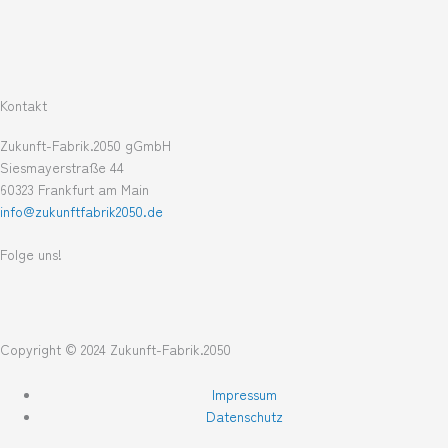
Kontakt
Zukunft-Fabrik.2050 gGmbH
Siesmayerstraße 44
60323 Frankfurt am Main
info@zukunftfabrik2050.de
Folge uns!
L
T
i
w
Copyright © 2024 Zukunft-Fabrik.2050
n
i
Impressum
Datenschutz