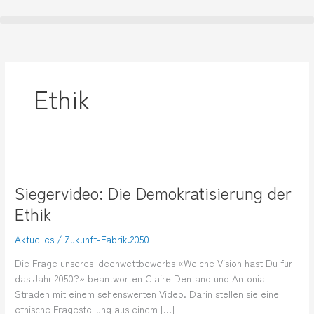
Zum
Inhalt
springen
Ethik
Siegervideo:
Die
Siegervideo: Die Demokratisierung der
Demokratisierung
der
Ethik
Ethik
Aktuelles
/
Zukunft-Fabrik.2050
Die Frage unseres Ideenwettbewerbs «Welche Vision hast Du für
das Jahr 2050?» beantworten Claire Dentand und Antonia
Straden mit einem sehenswerten Video. Darin stellen sie eine
ethische Fragestellung aus einem […]