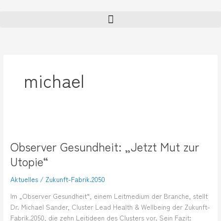
Zum
Inhalt
springen
michael
Observer
Gesundheit:
Observer Gesundheit: „Jetzt Mut zur
„Jetzt
Mut
Utopie“
zur
Utopie“
Aktuelles
/
Zukunft-Fabrik.2050
Im „Observer Gesundheit“, einem Leitmedium der Branche, stellt
Dr. Michael Sander, Cluster Lead Health & Wellbeing der Zukunft-
Fabrik.2050, die zehn Leitideen des Clusters vor. Sein Fazit: