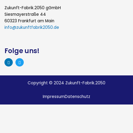
Zukunft-Fabrik.2050 gGmbH
Siesmayerstraße 44
60323 Frankfurt am Main
info@zukunftfabrik2050.de
Folge uns!
L
T
i
w
n
i
k
t
e
t
Copyright © 2024 Zukunft-Fabrik.2050
d
e
i
r
n
Impressum
Datenschutz