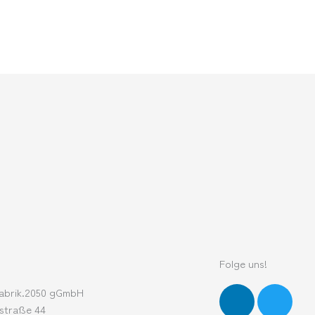
Folge uns!
L
T
abrik.2050 gGmbH
i
w
straße 44