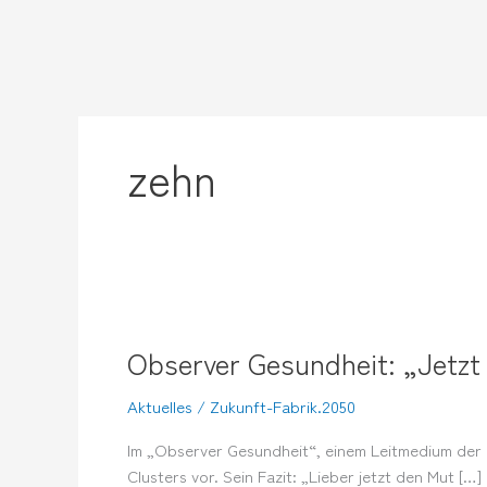
Zum
Inhalt
springen
zehn
Observer
Gesundheit:
Observer Gesundheit: „Jetzt
„Jetzt
Mut
Aktuelles
/
Zukunft-Fabrik.2050
zur
Utopie“
Im „Observer Gesundheit“, einem Leitmedium der B
Clusters vor. Sein Fazit: „Lieber jetzt den Mut […]