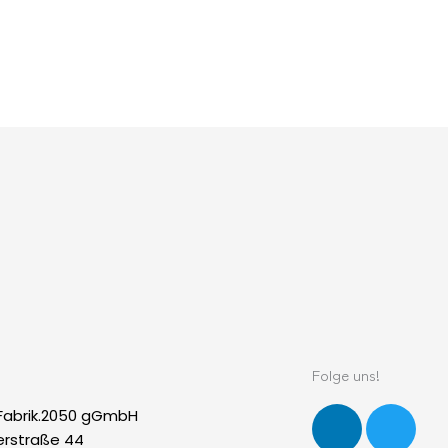
Folge uns!
L
T
Fabrik.2050 gGmbH
i
w
rstraße 44