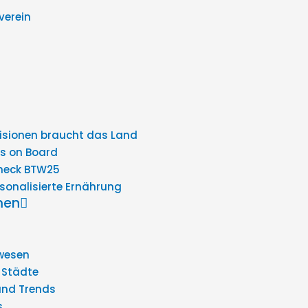
verein
Visionen braucht das Land
s on Board
heck BTW25
sonalisierte Ernährung
men
wesen
 Städte
und Trends
s