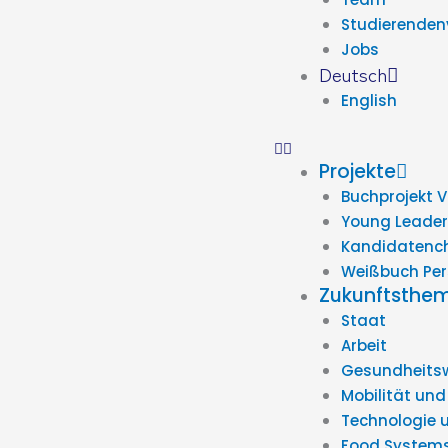
Studierenden
Jobs
Deutsch
English
Projekte
Buchprojekt 
Young Leader
Kandidatenc
Weißbuch Per
Zukunftsthe
Staat
Arbeit
Gesundheits
Mobilität und
Technologie 
Food System