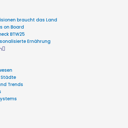
Visionen braucht das Land
s on Board
heck BTW25
sonalisierte Ernährung
n
wesen
 Städte
und Trends
s
Systems