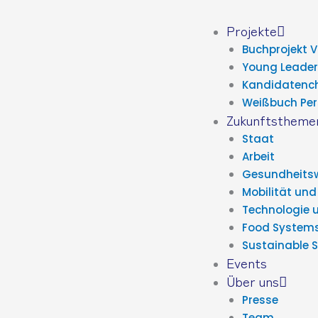
Zum
Inhalt
Projekte
springen
Buchprojekt 
Young Leader
Kandidatenc
Weißbuch Per
Zukunftstheme
Staat
Arbeit
Gesundheits
Mobilität und
Technologie 
Food System
Sustainable 
Events
Über uns
Presse
Team