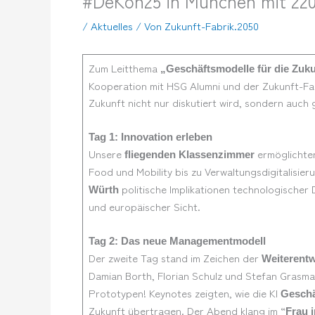
#DeKon25 in München mit 220
/
Aktuelles
/ Von
Zukunft-Fabrik.2050
Zum Leitthema
„Geschäftsmodelle für die Zuku
Kooperation mit HSG Alumni und der Zukunft-Fab
Zukunft nicht nur diskutiert wird, sondern auc
Tag 1: Innovation erleben
Unsere
ermöglichten
fliegenden Klassenzimmer
Food und Mobility bis zu Verwaltungsdigitalisier
politische Implikationen technologischer
Würth
und europäischer Sicht.
Tag 2: Das neue Managementmodell
Der zweite Tag stand im Zeichen der
Weiterentw
Damian Borth, Florian Schulz und Stefan Grasma
Prototypen! Keynotes zeigten, wie die KI
Geschä
Zukunft übertragen. Der Abend klang im “
Frau 