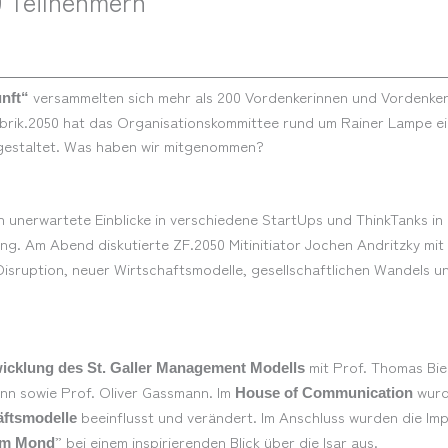
 Teilnehmern
versammelten sich mehr als 200 Vordenkerinnen und Vordenker 
nft“
rik.2050 hat das Organisationskommittee rund um Rainer Lampe ein
h gestaltet. Was haben wir mitgenommen?
 unerwartete Einblicke in verschiedene StartUps und ThinkTanks i
ung. Am Abend diskutierte ZF.2050 Mitinitiator Jochen Andritzky mit
 Disruption, neuer Wirtschaftsmodelle, gesellschaftlichen Wandels 
mit Prof. Thomas Bie
icklung des St. Galler Management Modells
nn sowie Prof. Oliver Gassmann. Im
wurde
House of Communication
beeinflusst und verändert. Im Anschluss wurden die Imp
ftsmodelle
” bei einem inspirierenden Blick über die Isar aus.
im Mond