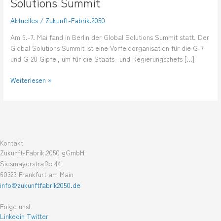
Solutions Summit
Solutions
Summit
Aktuelles
/
Zukunft-Fabrik.2050
Am 6.-7. Mai fand in Berlin der Global Solutions Summit statt. Der
Global Solutions Summit ist eine Vorfeldorganisation für die G-7
und G-20 Gipfel, um für die Staats- und Regierungschefs […]
Weiterlesen »
Kontakt
Zukunft-Fabrik.2050 gGmbH
Siesmayerstraße 44
60323 Frankfurt am Main
info@zukunftfabrik2050.de
Folge uns!
Linkedin
Twitter