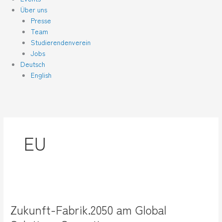
Über uns
Presse
Team
Studierendenverein
Jobs
Deutsch
English
EU
Zukunft-
Fabrik.2050
Zukunft-Fabrik.2050 am Global
am
Global