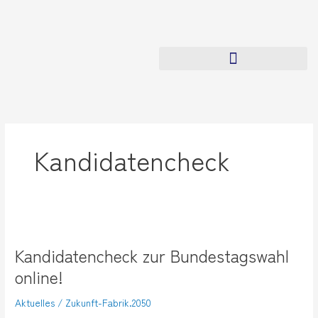
Zum
Inhalt
springen
Kandidatencheck
Kandidatencheck
zur
Kandidatencheck zur Bundestagswahl
Bundestagswahl
online!
online!
Aktuelles
/
Zukunft-Fabrik.2050