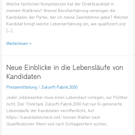
Welche fachlichen Kompetenzen hat der Direktkandidat in
meinem Wahlkreis? Wieviel Berufserfahrung vereinigen die
Kandidaten der Partei, der ich meine Zweitstimme gebe? Welcher
Kandidat bringt welche Lebenserfahrung ein, wie qualifiziert und
[…]
Weiterlesen »
Neue Einblicke in die Lebensläufe von
Neue
Einblicke
Kandidaten
in
die
Pressemitteilung
/
Zukunft-Fabrik.2050
Lebensläufe
Jeder Jobbewerber muss einen Lebenslauf vorlegen, nur Politiker
von
nicht. Der Thinktank Zukunft-Fabrik.2050 hat nun KI-generierte
Kandidaten
Lebensläufe der Kandidaten veröffentlicht. Auf
https://kandidatencheck.net/ können Wähler nach
Qualifikationen filtern und nach Schlagwörtern suchen,