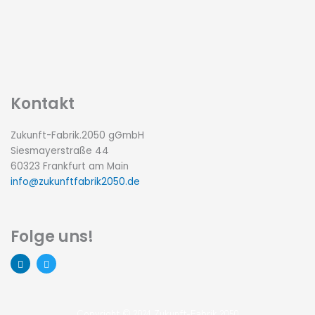
Kontakt
Zukunft-Fabrik.2050 gGmbH
Siesmayerstraße 44
60323 Frankfurt am Main
info@zukunftfabrik2050.de
Folge uns!
L
T
i
w
n
i
k
t
e
t
Copyright © 2024 Zukunft-Fabrik.2050
d
e